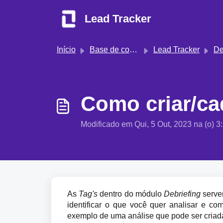
Ir para o conteúdo principal
Lead Tracker
Início
Base de conhecimento
Lead Tracker
De
Como criar/ca
Modificado em Qui, 5 Out, 2023 na (o) 
As 
Tag's
 dentro do módulo 
Debriefing 
serve
identificar o que você quer analisar e c
exemplo de uma análise que pode ser criad